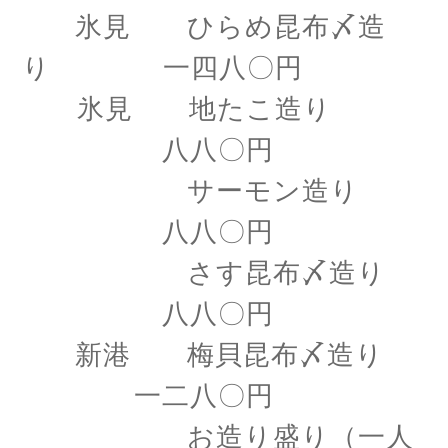
氷見 ひらめ昆布〆造
り 一四八〇円
氷見 地たこ造り
八八〇円
サーモン造り
八八〇円
さす昆布〆造り
八八〇円
新港 梅貝昆布〆造り
一二八〇円
お造り盛り（一人